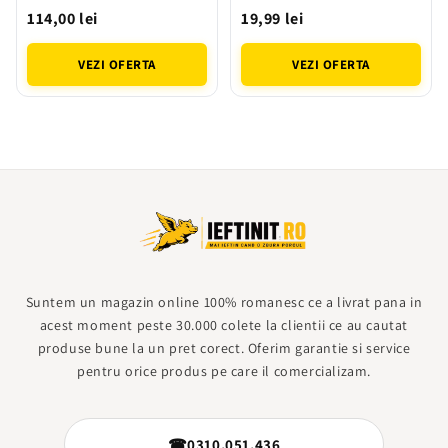
28 mm x 9 dinti
si Reglabil pentru Taiere
114,00 lei
19,99 lei
Eficienta
VEZI OFERTA
VEZI OFERTA
Suntem un magazin online 100% romanesc ce a livrat pana in
acest moment peste 30.000 colete la clientii ce au cautat
produse bune la un pret corect. Oferim garantie si service
pentru orice produs pe care il comercializam.
☎
0310.051.436