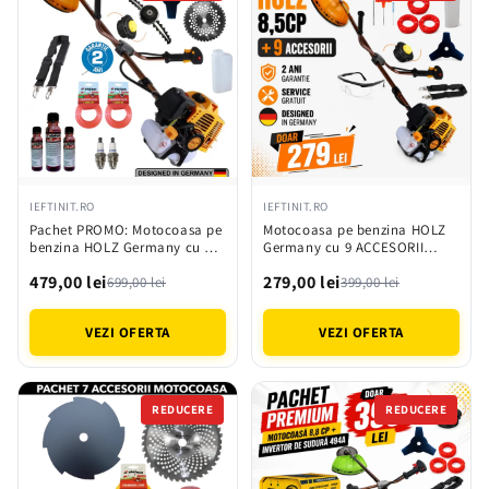
IEFTINIT.RO
IEFTINIT.RO
Pachet PROMO: Motocoasa pe
Motocoasa pe benzina HOLZ
benzina HOLZ Germany cu 14
Germany cu 9 ACCESORII
ACCESORII incluse de 8.5CP,
incluse de 8.5CP, 10000 RONm
479,00 lei
279,00 lei
10000 RONm 58cc
58cc
699,00 lei
399,00 lei
VEZI OFERTA
VEZI OFERTA
REDUCERE
REDUCERE