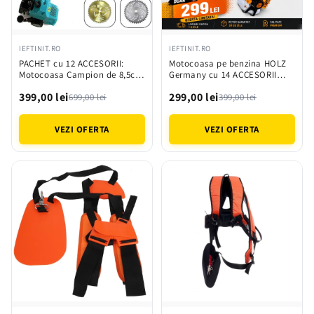
IEFTINIT.RO
IEFTINIT.RO
PACHET cu 12 ACCESORII:
Motocoasa pe benzina HOLZ
Motocoasa Campion de 8,5cp
Germany cu 14 ACCESORII
cu tija EXTENSIBILA + 12
incluse de 8.5CP, 10000 RONm
399,00 lei
299,00 lei
accesorii CADOU
58cc
699,00 lei
399,00 lei
VEZI OFERTA
VEZI OFERTA