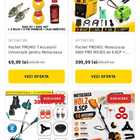
IEFTINIT.RO
IEFTINIT.RO
Pachet PROMO 7 Accesorii
Pachet PROMO: Motocoasa
Universale pentru Motocoasa
5600 PRO MX355 de 8.8CP +
Aparat de sudura tip Invertor
69,99 lei
399,99 lei
494A
109,00 lei
599,99 lei
VEZI OFERTA
VEZI OFERTA
REDUCERE
REDUCERE